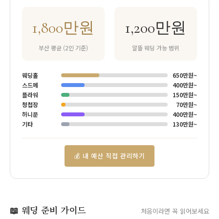
1,800만원
1,200만원
부산 평균 (2인 기준)
알뜰 웨딩 가능 범위
웨딩홀
650만원~
스드메
400만원~
플라워
150만원~
청첩장
70만원~
허니문
400만원~
기타
130만원~
💰 내 예산 직접 관리하기
📖 웨딩 준비 가이드
처음이라면 꼭 읽어보세요