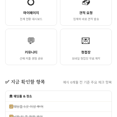
💍
📤
마이페이지
견적 요청
전체 현황 대시보드
업체에 바로 견적 발송
💬
💌
커뮤니티
청첩장
선배 커플 경험 공유
모바일 청첩장 무료 제작
✅ 지금 확인할 항목
예식 6개월 전 기준 주요 체크 항목
🏛️ 웨딩홀 & 장소
웨딩홀 5곳 이상 투어
✓
날짜 및 홀 확정 계약
✓