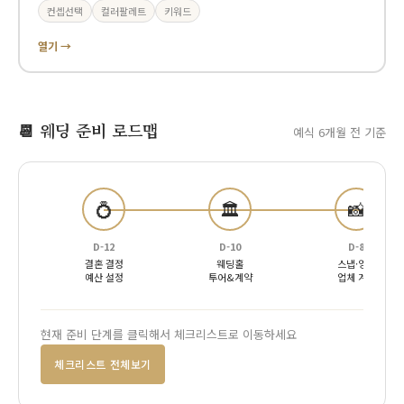
컨셉선택
컬러팔레트
키워드
열기 →
📆 웨딩 준비 로드맵
예식 6개월 전 기준
💍
🏛️
📸
D-12
D-10
D-8
결혼 결정
웨딩홀
스냅·영상
예산 설정
투어&계약
업체 계약
현재 준비 단계를 클릭해서 체크리스트로 이동하세요
체크리스트 전체보기