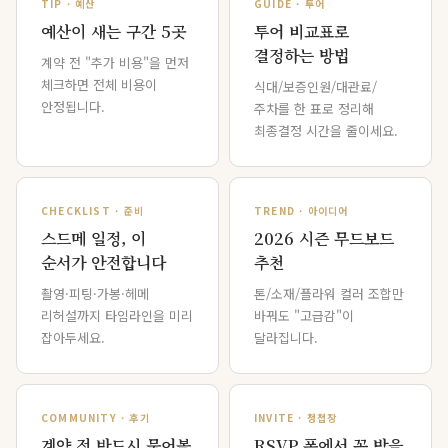
TIP · 예산
GUIDE · 투어
예산이 새는 구간 5곳
투어 비교표로
결정하는 방법
계약 전 "추가 비용"을 먼저
체크하면 전체 비용이
식대/보증인원/대관료/
안정됩니다.
주차를 한 표로 정리해
최종결정 시간을 줄이세요.
CHECKLIST · 준비
TREND · 아이디어
스드메 일정, 이
2026 시즌 무드보드
순서가 안전합니다
추천
촬영·피팅·가봉·헤메
톤/소재/플라워 컬러 조합만
리허설까지 타임라인을 미리
바꿔도 "고급감"이
잡아두세요.
달라집니다.
COMMUNITY · 후기
INVITE · 청첩장
계약 전 반드시 물어볼
RSVP 폼에서 꼭 받을