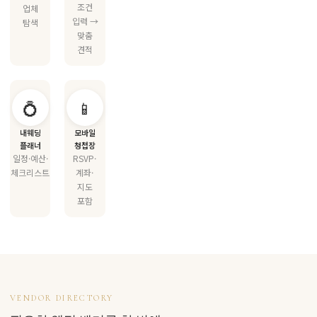
조건
업체
입력 →
탐색
맞춤
견적
💍
📱
내웨딩
모바일
플래너
청첩장
일정·예산·
RSVP·
체크리스트
계좌·
지도
포함
VENDOR DIRECTORY