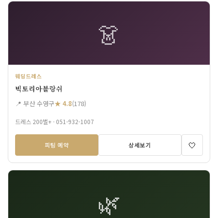
👗
웨딩드레스
빅토리아블랑쉬
📍 부산 수영구
★ 4.8
(178)
드레스 200벌+ · 051-932-1007
🤍
피팅 예약
상세보기
🌿