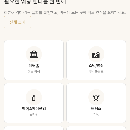
필요한 웨딩 벤더를 한 번에
리뷰·가격대·가능 날짜를 확인하고, 마음에 드는 곳에 바로 견적을 요청하세요.
전체 보기
🏛
📸
웨딩홀
스냅/영상
장소 탐색
포트폴리오
💄
👗
헤어&메이크업
드레스
스타일
피팅