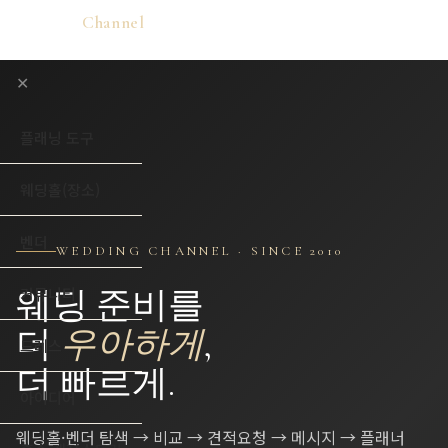
Wedding
Channel
💍
✕
플래닝 도구
웨딩홀(장소)
벤더
WEDDING CHANNEL · SINCE 2010
커뮤니티
웨딩 준비를
더
우아하게
,
드레스
더 빠르게.
아이디어
웨딩홀·벤더 탐색 → 비교 → 견적요청 → 메시지 → 플래너