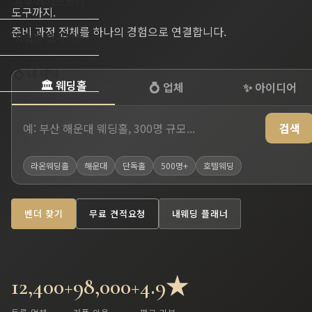
혼수·레지스트리
도구까지.
준비 과정 전체를 하나의 경험으로 연결합니다.
청첩장·웹사이트
💍 내 웨딩
🏛️ 웨딩홀
💍 업체
✨ 아이디어
검색
라온웨딩홀
해운대
단독홀
500명+
호텔웨딩
벤더 찾기
무료 견적요청
내웨딩 플래너
12,400+
98,000+
4.9★