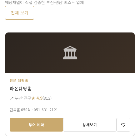
웨딩채널이 직접 검증한 부산·경남 베스트 업체
전체 보기
🏛️
전문 웨딩홀
라온웨딩홀
📍 부산 진구
★ 4.9
(312)
단독홀 650석 · 051-631-2121
🤍
투어 예약
상세보기