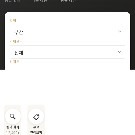
등록 업체
커플 이용
평균 리뷰
지역
카테고리
키워드
🔍 검색
웨딩홀 투어
가성비 식대
스드메 패키지
청첩장 템플릿
🔍
📋
야외 웨딩
호텔 웨딩
벤더 찾기
무료
12,400+
견적요청