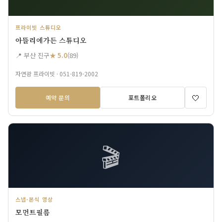
프라이빗 스튜디오
아뜰리에가든 스튜디오
📍 부산 진구
★ 5.0
(89)
자연광 프라이빗 · 051-819-2002
🤍
예약 문의
포트폴리오
🎬
스냅·본식 영상
모먼트필름