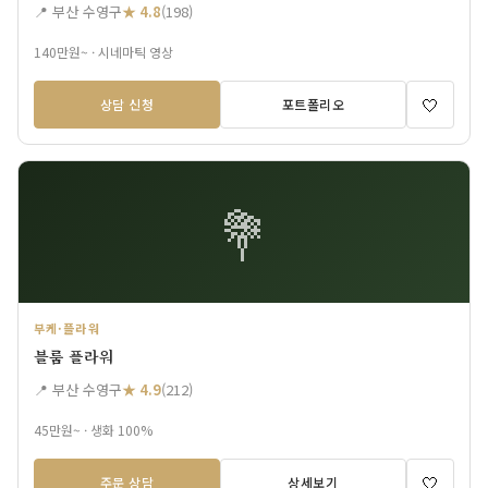
📍 부산 수영구
★ 4.8
(198)
140만원~ · 시네마틱 영상
🤍
상담 신청
포트폴리오
💐
부케·플라워
블룸 플라워
📍 부산 수영구
★ 4.9
(212)
45만원~ · 생화 100%
🤍
주문 상담
상세보기