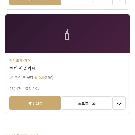
💄
메이크업·헤어
뷰티 아뜰리에
📍 부산 해운대
★ 5.0
(156)
25만원~ · 출장 가능
🤍
예약 신청
포트폴리오